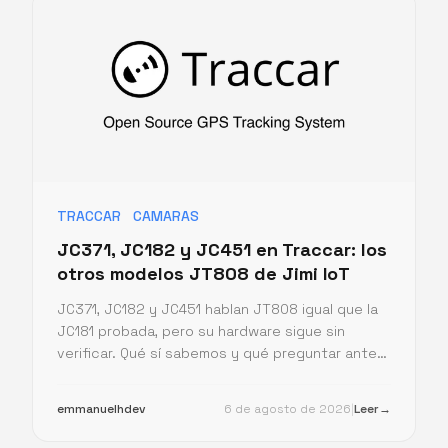
TRACCAR
CAMARAS
JC371, JC182 y JC451 en Traccar: los
otros modelos JT808 de Jimi IoT
JC371, JC182 y JC451 hablan JT808 igual que la
JC181 probada, pero su hardware sigue sin
verificar. Qué sí sabemos y qué preguntar antes
de comprar.
emmanuelhdev
6 de agosto de 2026
|
Leer
→