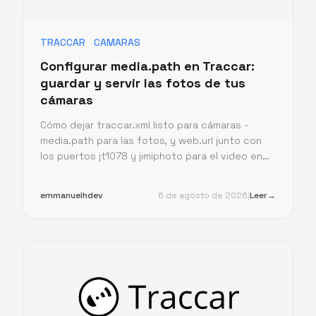
TRACCAR
CAMARAS
Configurar media.path en Traccar:
guardar y servir las fotos de tus
cámaras
Cómo dejar traccar.xml listo para cámaras -
media.path para las fotos, y web.url junto con
los puertos jt1078 y jimiphoto para el video en
vivo y la media de alarma.
emmanuelhdev
6 de agosto de 2026
|
Leer
→