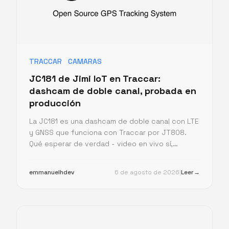
TRACCAR
CAMARAS
JC181 de Jimi IoT en Traccar:
dashcam de doble canal, probada en
producción
La JC181 es una dashcam de doble canal con LTE
y GNSS que funciona con Traccar por JT808.
Qué esperar de verdad - video en vivo sí,
archivos guardados en el servidor no - probado
en un servidor real.
emmanuelhdev
6 de agosto de 2026
|
Leer
→