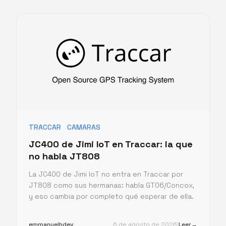
TRACCAR
CAMARAS
JC400 de Jimi IoT en Traccar: la que
no habla JT808
La JC400 de Jimi IoT no entra en Traccar por
JT808 como sus hermanas: habla GT06/Concox,
y eso cambia por completo qué esperar de ella.
emmanuelhdev
6 de agosto de 2026
|
Leer
→