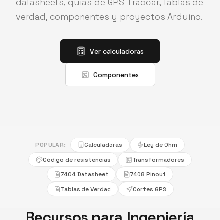
datasheets, guías de GPS Traccar, tablas de
verdad, componentes y proyectos Arduino.
Ver calculadoras
Componentes
POPULAR:
Calculadoras
Ley de Ohm
Código de resistencias
Transformadores
7404 Datasheet
7408 Pinout
Tablas de Verdad
Cortes GPS
Recursos para Ingeniería