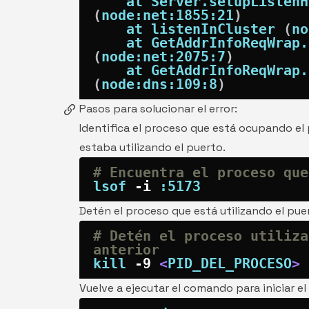
    at Server.setupListen
(
node:net:1855:21
)
    at listenInCluster 
(
no
    at GetAddrInfoReqWra
(
node:net:2075:7
)
    at GetAddrInfoReqWra
(
node:dns:109:8
)
Pasos para solucionar el error:
Identifica el proceso que está ocupando el
estaba utilizando el puerto.
# Encuentra el proceso que
lsof
-i
Detén el proceso que está utilizando el pue
# Detén el proceso utiliza
anterior
kill
-9
<
PID_DEL_PROCESO
>
Vuelve a ejecutar el comando para iniciar el 