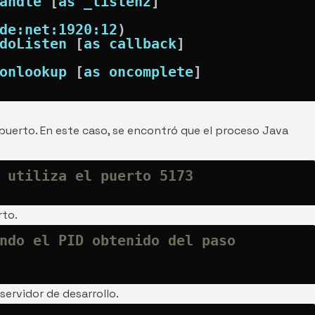
Handle 
[
as _listen2
]
de:net:1920:12
)
p.doListen 
[
as callback
]
p.onlookup 
[
as oncomplete
]
 puerto. En este caso, se encontró que el proceso Java
 utiliza el puerto 5173
rto.
ndo el PID obtenido del paso 
servidor de desarrollo.