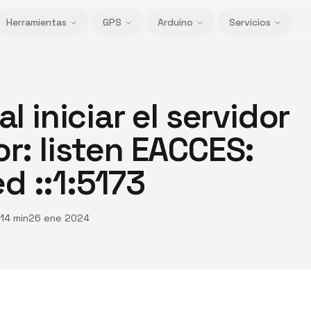
Herramientas
GPS
Arduino
Servicios
al iniciar el servidor
or: listen EACCES:
d ::1:5173
14 min
26 ene 2024