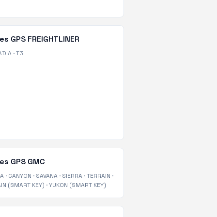
tes GPS
FREIGHTLINER
ADIA
·
T3
tes GPS
GMC
IA
·
CANYON
·
SAVANA
·
SIERRA
·
TERRAIN
·
IN (SMART KEY)
·
YUKON (SMART KEY)