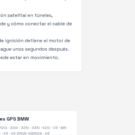
n satelital en túneles,
nde y cómo conectar el cable de
de ignición detiene el motor de
pague unos segundos después.
puede estar en movimiento.
tes GPS
BMW
120I
·
320I
·
325i
·
335i
·
420i
·
C5
·
M5
·
3
·
X5
·
X5 DRIVE HIBRIDA
·
X6