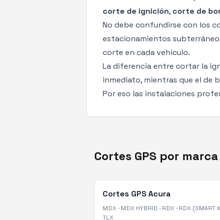
corte de ignición
,
corte de bo
No debe confundirse con los
co
estacionamientos subterráneos 
corte en cada vehículo.
La diferencia entre cortar la i
inmediato, mientras que el de
Por eso las instalaciones prof
Cortes GPS por marca
Cortes GPS
Acura
MDX
·
MDX HYBRID
·
RDX
·
RDX (SMART K
TLX