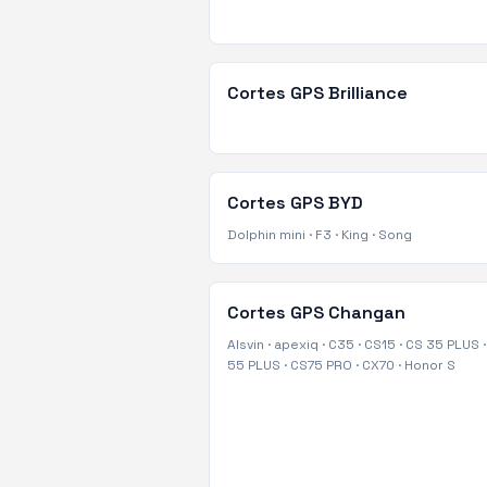
Cortes GPS
Brilliance
Cortes GPS
BYD
Dolphin mini
·
F3
·
King
·
Song
Cortes GPS
Changan
Alsvin
·
apexiq
·
C35
·
CS15
·
CS 35 PLUS
55 PLUS
·
CS75 PRO
·
CX70
·
Honor S