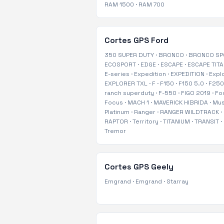
RAM 1500
·
RAM 700
Cortes GPS
Ford
350 SUPER DUTY
·
BRONCO
·
BRONCO SP
ECOSPORT
·
EDGE
·
ESCAPE
·
ESCAPE TIT
E-series
·
Expedition
·
EXPEDITION
·
Expl
EXPLORER TXL
·
F
·
F150
·
F150 5.0
·
F250
ranch superduty
·
F-550
·
FIGO 2019
·
Fo
Focus
·
MACH 1
·
MAVERICK HIBRIDA
·
Mus
Platinum
·
Ranger
·
RANGER WILDTRACK
·
RAPTOR
·
Territory
·
TITANIUM
·
TRANSIT
·
Tremor
Cortes GPS
Geely
Emgrand
·
Emgrand
·
Starray