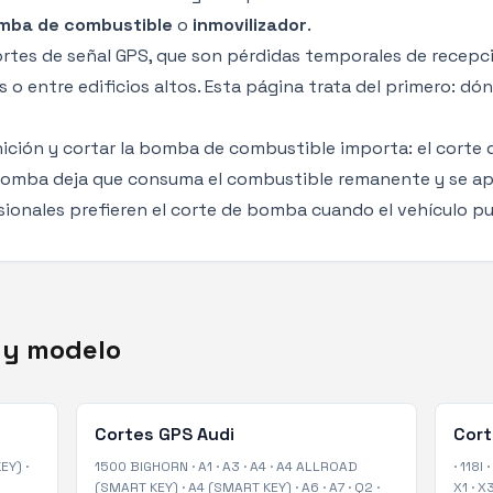
mba de combustible
o
inmovilizador
.
rtes de señal GPS
, que son pérdidas temporales de recepció
o entre edificios altos. Esta página trata del primero: dó
gnición y cortar la bomba de combustible importa: el corte 
 bomba deja que consuma el combustible remanente y se a
esionales prefieren el corte de bomba cuando el vehículo 
 y modelo
Cortes GPS
Audi
Cor
EY)
·
1500 BIGHORN
·
A1
·
A3
·
A4
·
A4 ALLROAD
·
118I
·
(SMART KEY)
·
A4 (SMART KEY)
·
A6
·
A7
·
Q2
·
X1
·
X