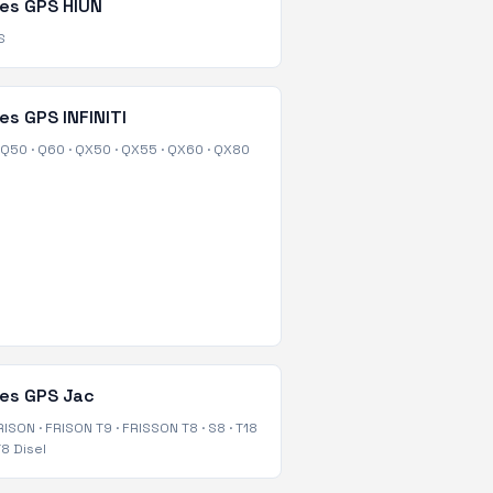
tes GPS
HIUN
S
tes GPS
INFINITI
Q50
·
Q60
·
QX50
·
QX55
·
QX60
·
QX80
tes GPS
Jac
RISON
·
FRISON T9
·
FRISSON T8
·
S8
·
T18
8 Disel