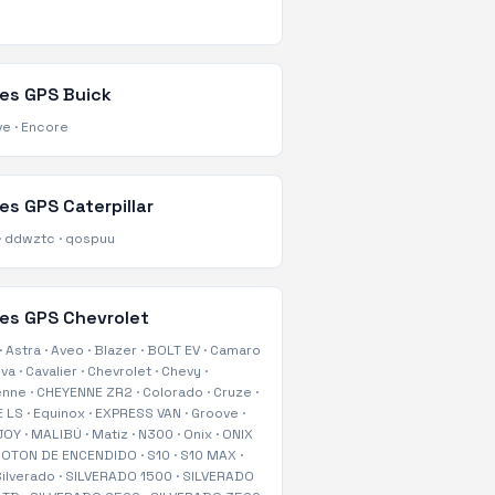
tes GPS
Buick
ve
·
Encore
tes GPS
Caterpillar
·
ddwztc
·
qospuu
tes GPS
Chevrolet
·
Astra
·
Aveo
·
Blazer
·
BOLT EV
·
Camaro
iva
·
Cavalier
·
Chevrolet
·
Chevy
·
enne
·
CHEYENNE ZR2
·
Colorado
·
Cruze
·
 LS
·
Equinox
·
EXPRESS VAN
·
Groove
·
JOY
·
MALIBÚ
·
Matiz
·
N300
·
Onix
·
ONIX
BOTON DE ENCENDIDO
·
S10
·
S10 MAX
·
ilverado
·
SILVERADO 1500
·
SILVERADO