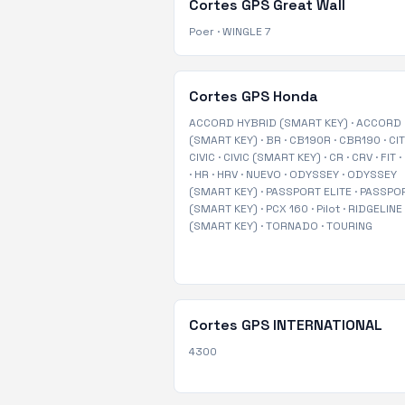
Cortes GPS
Great Wall
Poer
·
WINGLE 7
Cortes GPS
Honda
ACCORD HYBRID (SMART KEY)
·
ACCORD
(SMART KEY)
·
BR
·
CB190R
·
CBR190
·
CI
CIVIC
·
CIVIC (SMART KEY)
·
CR
·
CRV
·
FIT
·
·
HR
·
HRV
·
NUEVO
·
ODYSSEY
·
ODYSSEY
(SMART KEY)
·
PASSPORT ELITE
·
PASSPO
(SMART KEY)
·
PCX 160
·
Pilot
·
RIDGELINE
(SMART KEY)
·
TORNADO
·
TOURING
Cortes GPS
INTERNATIONAL
4300