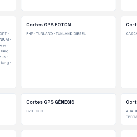
Cortes GPS
FOTON
Cor
ORT
·
FHR
·
TUNLAND
·
TUNLAND DIESEL
CASC
ANIUM
·
orer
·
 King
cus
·
tang
·
Cortes GPS
GÉNESIS
Cor
G70
·
G80
ACAD
TERRA