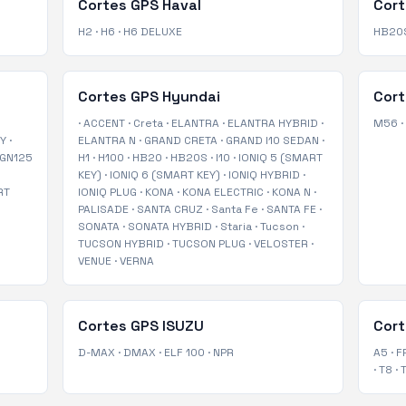
Cortes GPS
Haval
Cor
H2
·
H6
·
H6 DELUXE
HB20
Cortes GPS
Hyundai
Cor
·
ACCENT
·
Creta
·
ELANTRA
·
ELANTRA HYBRID
·
M56
·
TY
·
ELANTRA N
·
GRAND CRETA
·
GRAND I10 SEDAN
·
GN125
H1
·
H100
·
HB20
·
HB20S
·
I10
·
IONIQ 5 (SMART
KEY)
·
IONIQ 6 (SMART KEY)
·
IONIQ HYBRID
·
RT
IONIQ PLUG
·
KONA
·
KONA ELECTRIC
·
KONA N
·
PALISADE
·
SANTA CRUZ
·
Santa Fe
·
SANTA FE
·
SONATA
·
SONATA HYBRID
·
Staria
·
Tucson
·
TUCSON HYBRID
·
TUCSON PLUG
·
VELOSTER
·
VENUE
·
VERNA
Cortes GPS
ISUZU
Cor
D-MAX
·
DMAX
·
ELF 100
·
NPR
A5
·
F
·
T8
·
T