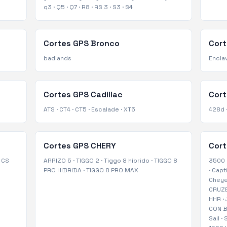
q3
·
Q5
·
Q7
·
R8
·
RS 3
·
S3
·
S4
Cortes GPS
Bronco
Cor
badlands
Encla
Cortes GPS
Cadillac
Cor
ATS
·
CT4
·
CT5
·
Escalade
·
XT5
428d
Cortes GPS
CHERY
Cor
·
CS
ARRIZO 5
·
TIGGO 2
·
Tiggo 8 híbrido
·
TIGGO 8
3500
PRO HIBRIDA
·
TIGGO 8 PRO MAX
·
Capt
Chey
CRUZE
HHR
·
CON 
Sail
·
S