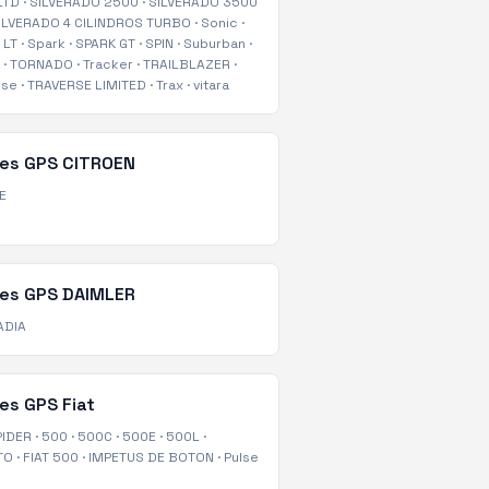
LTD
·
SILVERADO 2500
·
SILVERADO 3500
ILVERADO 4 CILINDROS TURBO
·
Sonic
·
 LT
·
Spark
·
SPARK GT
·
SPIN
·
Suburban
·
·
TORNADO
·
Tracker
·
TRAILBLAZER
·
rse
·
TRAVERSE LIMITED
·
Trax
·
vitara
tes GPS
CITROEN
E
tes GPS
DAIMLER
ADIA
tes GPS
Fiat
PIDER
·
500
·
500C
·
500E
·
500L
·
TO
·
FIAT 500
·
IMPETUS DE BOTON
·
Pulse