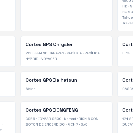
1500 
HD
·
S
SONIC
Tahoe
Trave
Cortes GPS
Chrysler
Cor
200
·
GRAND CARAVAN
·
PACÍFICA
·
PACÍFICA
ELYSE
HYBRID
·
VOYAGER
Cortes GPS
Daihatsun
Cor
Sirion
CASC
Cortes GPS
DONGFENG
Cor
CS55
·
JOYEAR S500
·
Nammi
·
RICH 6 CON
124 S
O
·
BOTON DE ENCENDIDO
·
RICH 7
·
Sx6
DUCA
Y
·