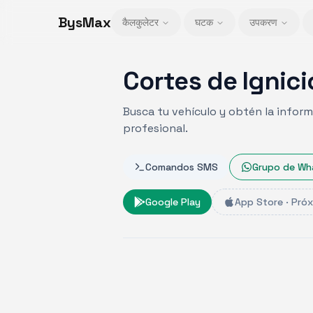
BysMax
कैलकुलेटर
घटक
उपकरण
Cortes de Ignic
Busca tu vehículo y obtén la inform
profesional.
Comandos SMS
Grupo de Wh
Google Play
App Store · Pró