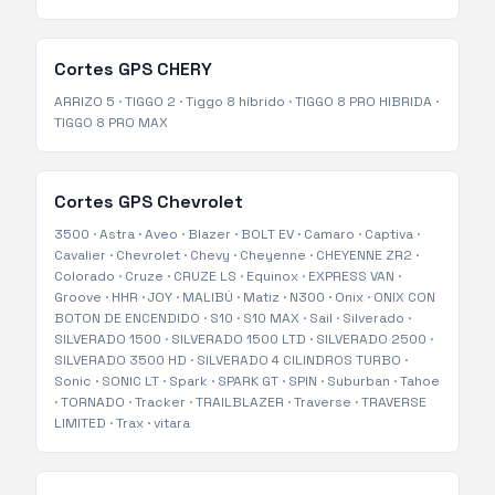
Cortes GPS
CHERY
ARRIZO 5
·
TIGGO 2
·
Tiggo 8 híbrido
·
TIGGO 8 PRO HIBRIDA
·
TIGGO 8 PRO MAX
Cortes GPS
Chevrolet
3500
·
Astra
·
Aveo
·
Blazer
·
BOLT EV
·
Camaro
·
Captiva
·
Cavalier
·
Chevrolet
·
Chevy
·
Cheyenne
·
CHEYENNE ZR2
·
Colorado
·
Cruze
·
CRUZE LS
·
Equinox
·
EXPRESS VAN
·
Groove
·
HHR
·
JOY
·
MALIBÚ
·
Matiz
·
N300
·
Onix
·
ONIX CON
BOTON DE ENCENDIDO
·
S10
·
S10 MAX
·
Sail
·
Silverado
·
SILVERADO 1500
·
SILVERADO 1500 LTD
·
SILVERADO 2500
·
SILVERADO 3500 HD
·
SILVERADO 4 CILINDROS TURBO
·
Sonic
·
SONIC LT
·
Spark
·
SPARK GT
·
SPIN
·
Suburban
·
Tahoe
·
TORNADO
·
Tracker
·
TRAILBLAZER
·
Traverse
·
TRAVERSE
LIMITED
·
Trax
·
vitara