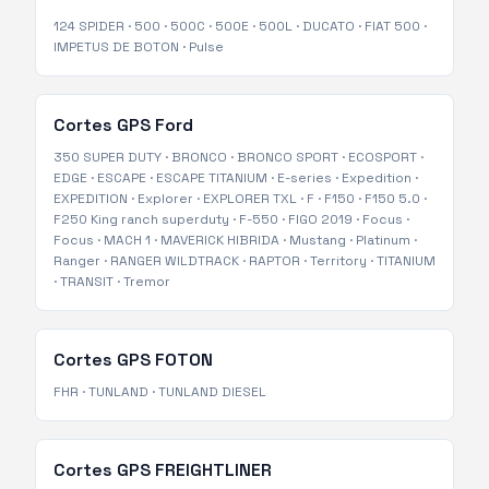
124 SPIDER
·
500
·
500C
·
500E
·
500L
·
DUCATO
·
FIAT 500
·
IMPETUS DE BOTON
·
Pulse
Cortes GPS
Ford
350 SUPER DUTY
·
BRONCO
·
BRONCO SPORT
·
ECOSPORT
·
EDGE
·
ESCAPE
·
ESCAPE TITANIUM
·
E-series
·
Expedition
·
EXPEDITION
·
Explorer
·
EXPLORER TXL
·
F
·
F150
·
F150 5.0
·
F250 King ranch superduty
·
F-550
·
FIGO 2019
·
Focus
·
Focus
·
MACH 1
·
MAVERICK HIBRIDA
·
Mustang
·
Platinum
·
Ranger
·
RANGER WILDTRACK
·
RAPTOR
·
Territory
·
TITANIUM
·
TRANSIT
·
Tremor
Cortes GPS
FOTON
FHR
·
TUNLAND
·
TUNLAND DIESEL
Cortes GPS
FREIGHTLINER