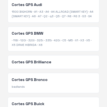
Cortes GPS
Audi
1500 BIGHORN
·
A1
·
A3
·
A4
·
A4 ALLROAD (SMART KEY)
·
A4
(SMART KEY)
·
A6
·
A7
·
Q2
·
q3
·
Q5
·
Q7
·
R8
·
RS 3
·
S3
·
S4
Cortes GPS
BMW
·
118I
·
120I
·
320I
·
325i
·
335i
·
420i
·
C5
·
M5
·
X1
·
X3
·
X5
·
X5 DRIVE HIBRIDA
·
X6
Cortes GPS
Brilliance
Cortes GPS
Bronco
badlands
Cortes GPS
Buick