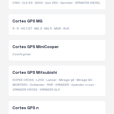
C180
·
CLE 53
·
G500
·
Gon 250
·
Sprinter
·
SPRINTER DIESEL
Cortes GPS
MG
5
·
5
·
HS 1.5T
·
MG 3
·
MG 5
·
MG5
·
Rx5
Cortes GPS
MiniCooper
Countryman
Cortes GPS
Mitsubishi
ECIPSE CROSS
·
L200
·
Lanser
·
Mirage g4
·
Mirage G4
·
MONTERO
·
Outlander
·
RVR
·
XPANDER
·
Xpander cross
·
XPANDER CROSS
·
XPANDER GLX
Cortes GPS
n