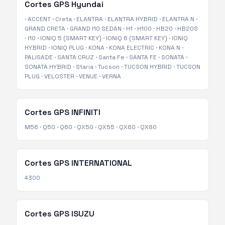
Cortes GPS
Hyundai
·
ACCENT
·
Creta
·
ELANTRA
·
ELANTRA HYBRID
·
ELANTRA N
·
GRAND CRETA
·
GRAND I10 SEDAN
·
H1
·
H100
·
HB20
·
HB20S
·
I10
·
IONIQ 5 (SMART KEY)
·
IONIQ 6 (SMART KEY)
·
IONIQ
HYBRID
·
IONIQ PLUG
·
KONA
·
KONA ELECTRIC
·
KONA N
·
PALISADE
·
SANTA CRUZ
·
Santa Fe
·
SANTA FE
·
SONATA
·
SONATA HYBRID
·
Staria
·
Tucson
·
TUCSON HYBRID
·
TUCSON
PLUG
·
VELOSTER
·
VENUE
·
VERNA
Cortes GPS
INFINITI
M56
·
Q50
·
Q60
·
QX50
·
QX55
·
QX60
·
QX80
Cortes GPS
INTERNATIONAL
4300
Cortes GPS
ISUZU