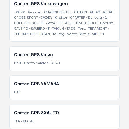
Cortes GPS
Volkswagen
·
2022
·
Amarok
·
AMAROK DIESEL
·
ARTEON
·
ATLAS
·
ATLAS
CROSS SPORT
·
CADDY
·
Crafter
·
CRAFTER
·
Delivery
·
Gli
·
GOLF GTI
·
GOLF R
·
Jetta
·
JETTA GLI
·
NIVUS
·
POLO
·
Robust
·
SAVEIRO
·
SAVEIRO
·
T
·
TAIGUN
·
TAOS
·
Tera
·
TERAMONT
·
TERRAMONT
·
TIGUAN
·
Toureg
·
Vento
·
Virtus
·
VIRTUS
Cortes GPS
Volvo
S60
·
Tracto camion
·
XC40
Cortes GPS
YAMAHA
R15
Cortes GPS
ZXAUTO
TERRALORD