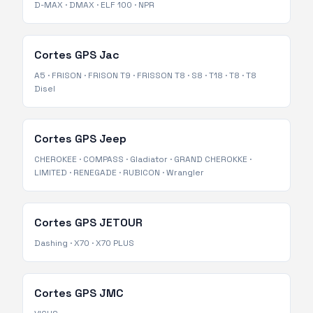
D-MAX
·
DMAX
·
ELF 100
·
NPR
Cortes GPS
Jac
A5
·
FRISON
·
FRISON T9
·
FRISSON T8
·
S8
·
T18
·
T8
·
T8
Disel
Cortes GPS
Jeep
CHEROKEE
·
COMPASS
·
Gladiator
·
GRAND CHEROKKE
·
LIMITED
·
RENEGADE
·
RUBICON
·
Wrangler
Cortes GPS
JETOUR
Dashing
·
X70
·
X70 PLUS
Cortes GPS
JMC