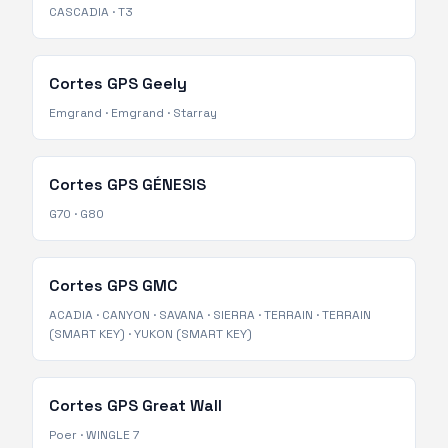
CASCADIA
·
T3
Cortes GPS
Geely
Emgrand
·
Emgrand
·
Starray
Cortes GPS
GÉNESIS
G70
·
G80
Cortes GPS
GMC
ACADIA
·
CANYON
·
SAVANA
·
SIERRA
·
TERRAIN
·
TERRAIN
(SMART KEY)
·
YUKON (SMART KEY)
Cortes GPS
Great Wall
Poer
·
WINGLE 7