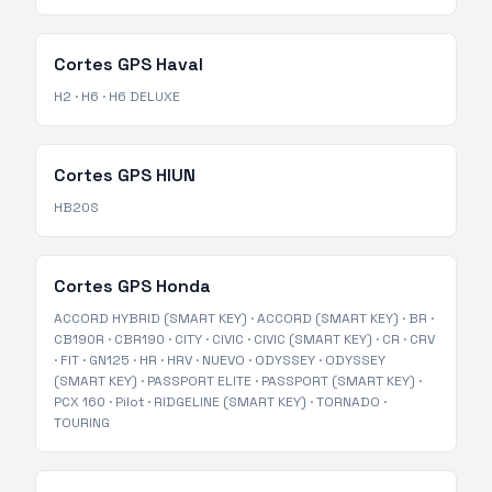
Cortes GPS
Haval
H2
·
H6
·
H6 DELUXE
Cortes GPS
HIUN
HB20S
Cortes GPS
Honda
ACCORD HYBRID (SMART KEY)
·
ACCORD (SMART KEY)
·
BR
·
CB190R
·
CBR190
·
CITY
·
CIVIC
·
CIVIC (SMART KEY)
·
CR
·
CRV
·
FIT
·
GN125
·
HR
·
HRV
·
NUEVO
·
ODYSSEY
·
ODYSSEY
(SMART KEY)
·
PASSPORT ELITE
·
PASSPORT (SMART KEY)
·
PCX 160
·
Pilot
·
RIDGELINE (SMART KEY)
·
TORNADO
·
TOURING