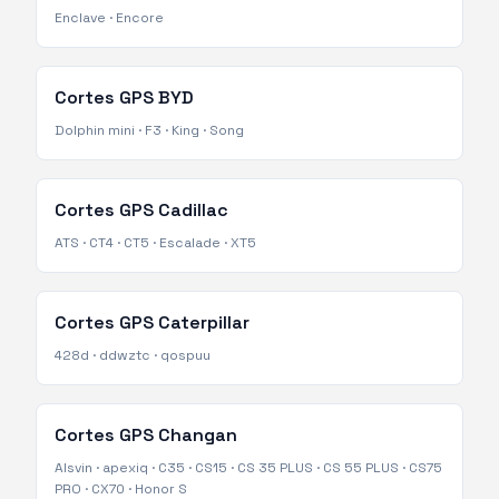
Enclave
·
Encore
Cortes GPS
BYD
Dolphin mini
·
F3
·
King
·
Song
Cortes GPS
Cadillac
ATS
·
CT4
·
CT5
·
Escalade
·
XT5
Cortes GPS
Caterpillar
428d
·
ddwztc
·
qospuu
Cortes GPS
Changan
Alsvin
·
apexiq
·
C35
·
CS15
·
CS 35 PLUS
·
CS 55 PLUS
·
CS75
PRO
·
CX70
·
Honor S