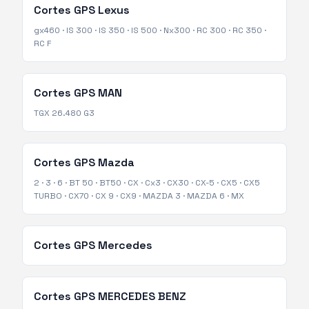
Cortes GPS
Lexus
gx460
·
IS 300
·
IS 350
·
IS 500
·
Nx300
·
RC 300
·
RC 350
·
RC F
Cortes GPS
MAN
TGX 26.480 G3
Cortes GPS
Mazda
2
·
3
·
6
·
BT 50
·
BT50
·
CX
·
Cx3
·
CX30
·
CX-5
·
CX5
·
CX5
TURBO
·
CX70
·
CX 9
·
CX9
·
MAZDA 3
·
MAZDA 6
·
MX
Cortes GPS
Mercedes
Cortes GPS
MERCEDES BENZ