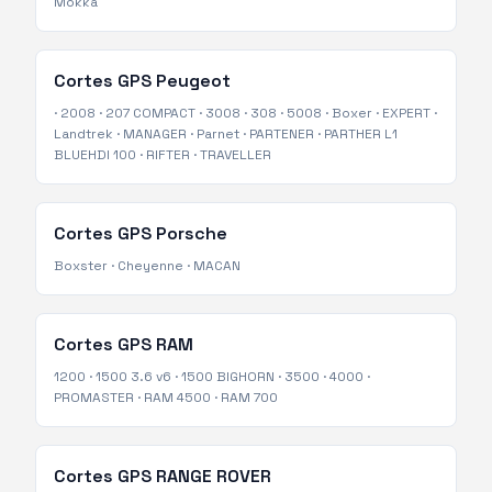
Mokka
Cortes GPS
Peugeot
·
2008
·
207 COMPACT
·
3008
·
308
·
5008
·
Boxer
·
EXPERT
·
Landtrek
·
MANAGER
·
Parnet
·
PARTENER
·
PARTHER L1
BLUEHDI 100
·
RIFTER
·
TRAVELLER
Cortes GPS
Porsche
Boxster
·
Cheyenne
·
MACAN
Cortes GPS
RAM
1200
·
1500 3.6 v6
·
1500 BIGHORN
·
3500
·
4000
·
PROMASTER
·
RAM 4500
·
RAM 700
Cortes GPS
RANGE ROVER