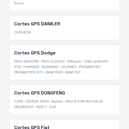
Sirion
Cortes GPS
DAIMLER
CASCADIA
Cortes GPS
Dodge
1500 BIGHORN
·
1500 CLASSIC
·
Attitude
·
CHALLENGUER
STR
·
CHARGER
·
DURANGO
·
JOURNEY
·
PROMASTER
·
PROMASTER CITY
·
RAM 1500
·
RAM 700
Cortes GPS
DONGFENG
CS55
·
JOYEAR S500
·
Nammi
·
RICH 6 CON BOTON DE
ENCENDIDO
·
RICH 7
·
Sx6
Cortes GPS
Fiat