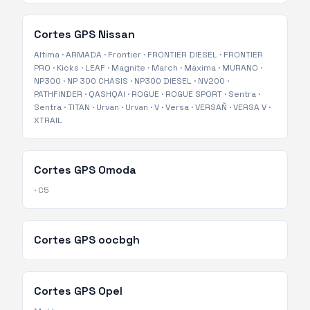
Cortes GPS
Nissan
Altima
·
ARMADA
·
Frontier
·
FRONTIER DIESEL
·
FRONTIER
PRO
·
Kicks
·
LEAF
·
Magnite
·
March
·
Maxima
·
MURANO
·
NP300
·
NP 300 CHASIS
·
NP300 DIESEL
·
NV200
·
PATHFINDER
·
QASHQAI
·
ROGUE
·
ROGUE SPORT
·
Sentra
·
Sentra
·
TITAN
·
Urvan
·
Urvan
·
V
·
Versa
·
VERSAÑ
·
VERSA V
·
XTRAIL
Cortes GPS
Omoda
·
C5
Cortes GPS
oocbgh
Cortes GPS
Opel