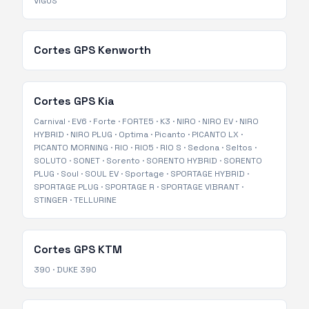
VIGUS
Cortes GPS
Kenworth
Cortes GPS
Kia
Carnival
·
EV6
·
Forte
·
FORTE5
·
K3
·
NIRO
·
NIRO EV
·
NIRO
HYBRID
·
NIRO PLUG
·
Optima
·
Picanto
·
PICANTO LX
·
PICANTO MORNING
·
RIO
·
RIO5
·
RIO S
·
Sedona
·
Seltos
·
SOLUTO
·
SONET
·
Sorento
·
SORENTO HYBRID
·
SORENTO
PLUG
·
Soul
·
SOUL EV
·
Sportage
·
SPORTAGE HYBRID
·
SPORTAGE PLUG
·
SPORTAGE R
·
SPORTAGE VIBRANT
·
STINGER
·
TELLURINE
Cortes GPS
KTM
390
·
DUKE 390