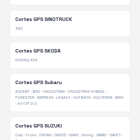
Cortes GPS
SINOTRUCK
380
Cortes GPS
SKODA
KODIAQ 4X4
Cortes GPS
Subaru
ASCENT
·
BRZ
·
CROSSTREK
·
CROSSTREK HYBRID
·
FORESTER
·
IMPREZA
·
LEGACY
·
OUTBACK
·
SOLTERRA
·
WRX
·
XV CVT 2.0
Cortes GPS
SUZUKI
Ciaz
·
Fronx
·
FRONX
·
GN125
·
IGNIS
·
Jimmy
·
JIMNY
·
SWIFT
·