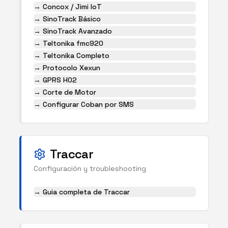
→
Concox / Jimi IoT
→
SinoTrack Básico
→
SinoTrack Avanzado
→
Teltonika fmc920
→
Teltonika Completo
→
Protocolo Xexun
→
GPRS H02
→
Corte de Motor
→
Configurar Coban por SMS
Traccar
Configuración y troubleshooting
→ Guia completa de Traccar